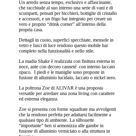
Un arredo senza tempo, esclusivo e affascinante,
che racchiude al suo interno una serie di vani e di
scomparti, pensati per bicchieri, bottiglie di cristallo
e accessori, e un frigo bar integrato per creare un
vero e proprio “drink corner” all’interno della
propria casa.
Dettagli in cuoio, superfici specchiate, mensole in
vetro e fasci di luce rendono questo mobile bar
completo nella funzionalità e nello stile.
La madia Shake è realizzata con finitura esterna in
noce, ante con decoro canneté con interno laccato
opaco. I piedi e le maniglie sono proposte in
fusione di alluminio lucidato, laccato o nickel nero.
La poltrona Zoe di ALIVAR è una proposta
versatile per arredare una zona living con carattere
ed estrema eleganza.
Zoe si presenta con forme squadrate ma avvolgenti
che la rendono perfetta per adattarsi facilmente a
qualsiasi tipo di ambiente. La silhouette
“importante” ben si armonizza alle gambe in
fusione di alluminio verniciato o alla struttura in