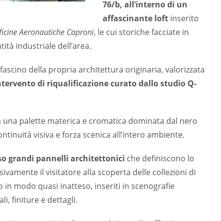
76/b,
all’interno di un
affascinante loft
inserito
ficine Aeronautiche Caproni
, le cui storiche facciate in
ità industriale dell’area.
 fascino della propria architettura originaria, valorizzata
ntervento
di riqualificazione
curato dallo studio Q-
da una palette materica e cromatica dominata dal nero
ntinuità visiva e forza scenica all’intero ambiente.
so grandi pannelli architettonici
che definiscono lo
amente il visitatore alla scoperta delle collezioni di
 in modo quasi inatteso, inseriti in scenografie
i, finiture e dettagli.