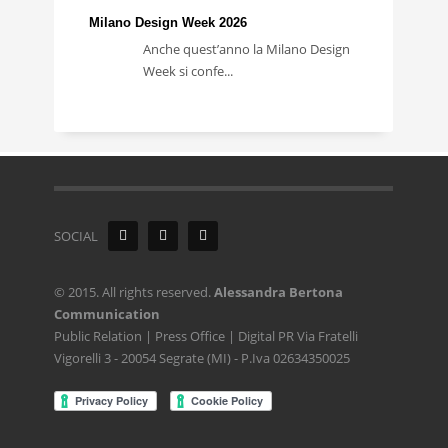
Milano Design Week 2026
Anche quest’anno la Milano Design
Week si confe...
SOCIAL
© 2015. All rights reserved.
Alessandra Bertona
Communication
Public Relation | Press Office | Digital PR Via Fratelli
Vigorelli 3 - 20054 Segrate (MI) - P.Iva 02634350025