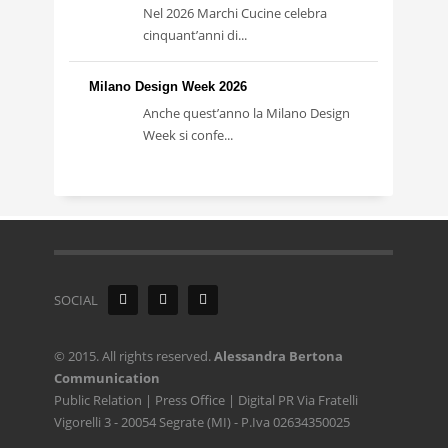
Nel 2026 Marchi Cucine celebra
cinquant’anni di...
Milano Design Week 2026
Anche quest’anno la Milano Design
Week si confe...
SOCIAL
© 2015. All rights reserved.
Alessandra Bertona
Communication
Public Relation | Press Office | Digital PR Via Fratelli
Vigorelli 3 - 20054 Segrate (MI) - P.Iva 02634350025