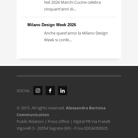
Nel 2026 Marchi Cucine celebra
cinquant’anni di...
Milano Design Week 2026
Anche quest’anno la Milano Design
Week si confe...
SOCIAL
© 2015. All rights reserved.
Alessandra Bertona
Communication
Public Relation | Press Office | Digital PR Via Fratelli
Vigorelli 3 - 20054 Segrate (MI) - P.Iva 02634350025